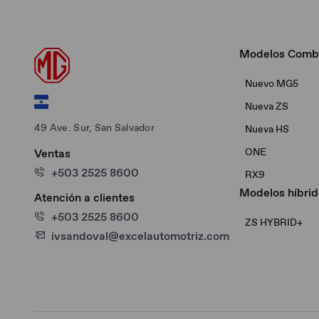
Modelos Comb
Nuevo MG5
Nueva ZS
49 Ave. Sur, San Salvador
Nueva HS
ONE
Ventas
+503 2525 8600
RX9
Modelos híbrid
Atención a clientes
+503 2525 8600
ZS HYBRID+
ivsandoval@excelautomotriz.com